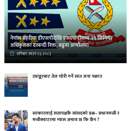
नेपाल प्रहरीमा डीएसपीदेखि एसएसपीसम्म २९ सिनियर
अधिकृतका दरबन्दी रिक्त, बढुवा अन्यौलमा
शनिबार, साउन २३, २०८३
ट्याङ्करबाट तेल चोरी गर्ने सात जना पक्राउ
सरकारलाई सत्तापक्षकै सांसदको प्रश्न– प्रधानमन्त्री र
मन्त्रीक्वाटरमा ग्यास अभाव छ कि छैन ?