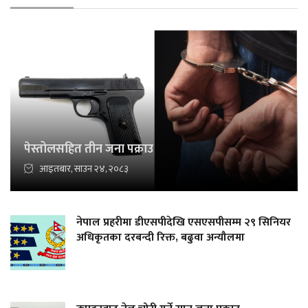
पेस्तोलसहित तीन जना पक्राउ
आइतबार, साउन २४, २०८३
नेपाल प्रहरीमा डीएसपीदेखि एसएसपीसम्म २९ सिनियर
अधिकृतका दरबन्दी रिक्त, बढुवा अन्यौलमा