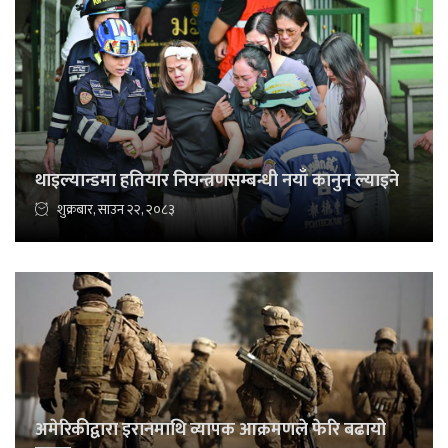
थाइल्यान्डमा हतियार नियन्त्रणसम्बन्धी नयाँ कानुन ल्याइने
शुक्रबार, साउन २२, २०८३
अमेरिकीद्वारा इरानमाथि व्यापक आक्रमणले फेरि बढायो