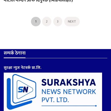
माटोले माग्दैन आफै दिनुपर्छ (भिडियोसहित)
1
2
3
NEXT
सम्पर्क ठेगाना
सुरक्षा न्युज नेटवर्क प्रा.लि.