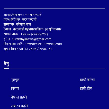
अध्यक्ष/संचालक : कमला भण्डारी
प्रवन्ध निर्देशक : मदन भण्डारी
सम्पादक : कोपिला थापा
ठेगाना : काठमाडौं महानगरपालिका-३२ सुविधानगर
सम्पर्क नम्बर : +९७७–९८५१४१८९९९
इमेल :
surakshyanews@gmail.com
विज्ञापनका लागि : ९८५१४१८९९९, ९८५१०६६५४०
सूचना विभाग दर्ता नं. : २७३७ / २०७८–७९
मेनु
गृहपृष्ठ
हाम्रो बारेमा
फिचर
हाम्रो टीम
नेपाल प्रहरी
सशस्त्र प्रहरी