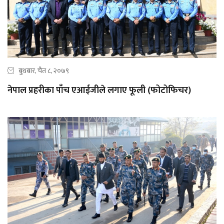
बुधबार, चैत ८, २०७९
नेपाल प्रहरीका पाँच एआईजीले लगाए फूली (फोटोफिचर)