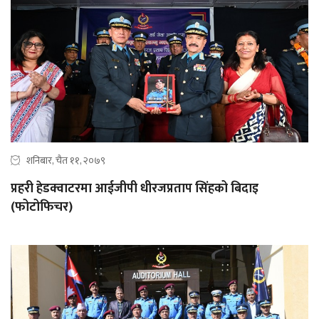
शनिबार, चैत ११, २०७९
प्रहरी हेडक्वाटरमा आईजीपी धीरजप्रताप सिंहको बिदाइ
(फोटोफिचर)