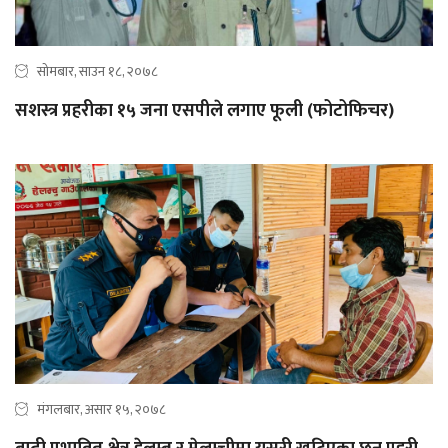
सोमबार, साउन १८, २०७८
सशस्त्र प्रहरीका १५ जना एसपीले लगाए फूली (फोटोफिचर)
मंगलबार, असार १५, २०७८