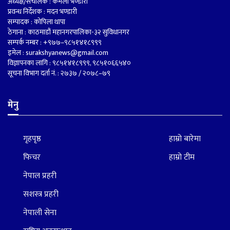
अध्यक्ष/संचालक : कमला भण्डारी
प्रवन्ध निर्देशक : मदन भण्डारी
सम्पादक : कोपिला थापा
ठेगाना : काठमाडौं महानगरपालिका-३२ सुविधानगर
सम्पर्क नम्बर : +९७७–९८५१४१८९९९
इमेल :
surakshyanews@gmail.com
विज्ञापनका लागि : ९८५१४१८९९९, ९८५१०६६५४०
सूचना विभाग दर्ता नं. : २७३७ / २०७८–७९
मेनु
गृहपृष्ठ
हाम्रो बारेमा
फिचर
हाम्रो टीम
नेपाल प्रहरी
सशस्त्र प्रहरी
नेपाली सेना