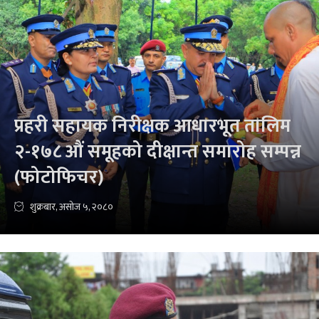
प्रहरी सहायक निरीक्षक आधारभूत तालिम
२-१७८ औं समूहको दीक्षान्त समारोह सम्पन्न
(फोटोफिचर)
शुक्रबार, असोज ५, २०८०