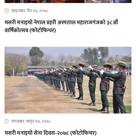
आइतबार, चैत २७, २०७८
यसरी मनाइयो नेपाल प्रहरी अस्पताल महाराजगंजको ३८औं
वार्षिकोत्सव (फोटोफिचर)
मंगलबार, फागुन १७, २०७८
यसरी मनाइयो सेना दिवस-२०७८ (फोटोफिचर)