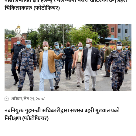
बाढी प्रभावित क्षेत्र हेलम्बु र मेलम्चीमा यसरी खटिएका छन् प्रहरी
चिकित्सकहरु (फोटोफिचर)
शनिबार, जेठ २९, २०७८
नवनियुक्त गृहमन्त्री अधिकारीद्वारा सशस्त्र प्रहरी मुख्यालयको
निरीक्षण (फोटोफिचर)