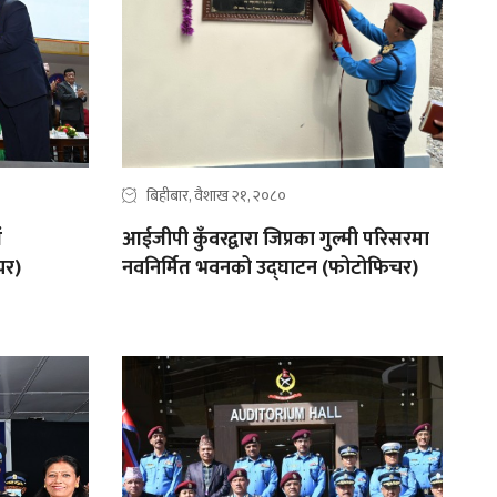
बिहीबार, वैशाख २१, २०८०
ं
आईजीपी कुँवरद्वारा जिप्रका गुल्मी परिसरमा
चर)
नवनिर्मित भवनको उद्‍घाटन (फोटोफिचर)