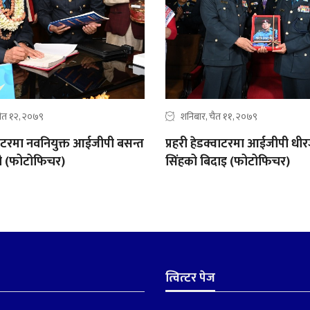
ैत १२, २०७९
शनिबार, चैत ११, २०७९
्वाटरमा नवनियुक्त आईजीपी बसन्त
प्रहरी हेडक्वाटरमा आईजीपी धीर
ट्री (फोटोफिचर)
सिंहको बिदाइ (फोटोफिचर)
त्वित्टर पेज