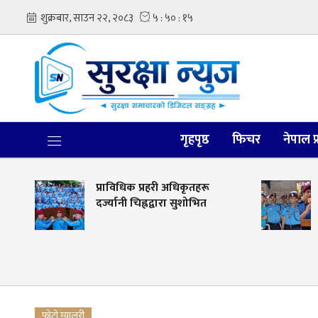
गृहपृष्ठ
फिचर
नेपाल प
न
प्राविधिक प्रहरी अधिकृतहरू
दर्ज्यानी चिह्नद्वारा सुशोभित
फोटो ग्यालरी