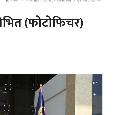
फोटो ग्यालरी
नेपाल प्रहरीका ४ एआईजी दर्ज्यानी चिन्हद्वारा सुशोभित (फोटोफिचर)
सुशोभित (फोटोफिचर)
1/7