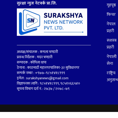
सुरक्षा न्युज नेटवर्क प्रा.लि.
गृहपृष्ठ
फिचर
नेपाल
प्रहरी
सशस्त्र
प्रहरी
अध्यक्ष/संचालक : कमला भण्डारी
नेपाली
प्रवन्ध निर्देशक : मदन भण्डारी
सम्पादक : कोपिला थापा
सेना
ठेगाना : काठमाडौं महानगरपालिका-३२ सुविधानगर
राष्ट्रिय
सम्पर्क नम्बर : +९७७–९८५१४१८९९९
इमेल :
surakshyanews@gmail.com
अनुसन्
विज्ञापनका लागि : ९८५१४१८९९९, ९८५१०६६५४०
सूचना विभाग दर्ता नं. : २७३७ / २०७८–७९
© 2026 SURAKSHYA NEWS. All Rights Reserved.