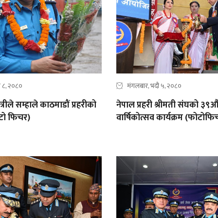
दौ ८, २०८०
मंगलबार, भदौ ५, २०८०
ीले सम्हाले काठमाडौं प्रहरीको
नेपाल प्रहरी श्रीमती संघको ३९औ
टो फिचर)
वार्षिकोत्सव कार्यक्रम (फोटोफि