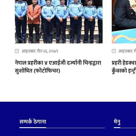
आइतबार, चैत २६, २०७९
आइतबार, च
नेपाल प्रहरीका ४ एआईजी दर्ज्यानी चिन्हद्वारा
प्रहरी हेडक
सुशोभित (फोटोफिचर)
कुँवरको इन्
सम्पर्क ठेगाना
मेनु