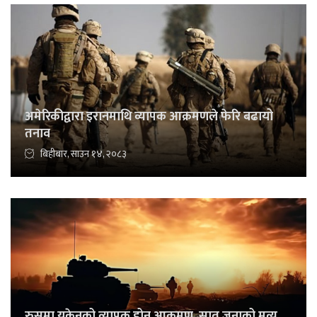
अमेरिकीद्वारा इरानमाथि व्यापक आक्रमणले फेरि बढायो
तनाव
बिहीबार, साउन १४, २०८३
रुसमा युक्रेनको व्यापक ड्रोन आक्रमण, सात जनाको मृत्यु