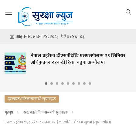
पाल प्रहरीमा डीएसपीदेखि एसएसपीसम्म २९ सिनियर
ट्
िकृतका दरबन्दी रिक्त, बढुवा अन्यौलमा
दरखास्त/नतिजासम्बन्धी सूचनाहरु
गृहपृष्ठ
दरखास्त/नतिजासम्बन्धी सूचनाहरु
नेपाल प्रहरीमा ९६ इन्स्पेक्टर र २६० असईका लागि नयाँ भर्ना खुल्यो (सूचनासहित)