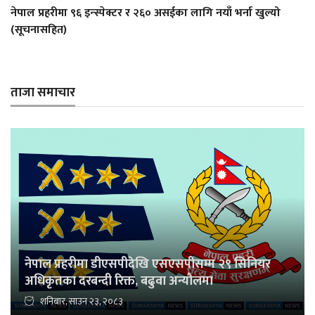
नेपाल प्रहरीमा ९६ इन्स्पेक्टर र २६० असईका लागि नयाँ भर्ना खुल्यो
(सूचनासहित)
ताजा समाचार
नेपाल प्रहरीमा डीएसपीदेखि एसएसपीसम्म २९ सिनियर
अधिकृतका दरबन्दी रिक्त, बढुवा अन्यौलमा
शनिबार, साउन २३, २०८३