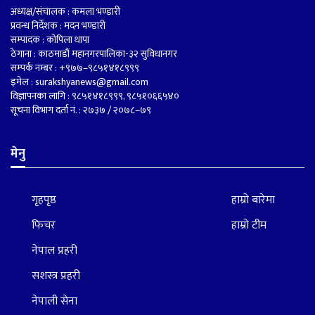
अध्यक्ष/संचालक : कमला भण्डारी
प्रवन्ध निर्देशक : मदन भण्डारी
सम्पादक : कोपिला थापा
ठेगाना : काठमाडौं महानगरपालिका-३२ सुविधानगर
सम्पर्क नम्बर : +९७७–९८५१४१८९९९
इमेल :
surakshyanews@gmail.com
विज्ञापनका लागि : ९८५१४१८९९९, ९८५१०६६५४०
सूचना विभाग दर्ता नं. : २७३७ / २०७८–७९
मेनु
गृहपृष्ठ
हाम्रो बारेमा
फिचर
हाम्रो टीम
नेपाल प्रहरी
सशस्त्र प्रहरी
नेपाली सेना