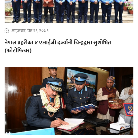
आइतबार, चैत २६, २०७९
नेपाल प्रहरीका ४ एआईजी दर्ज्यानी चिन्हद्वारा सुशोभित
(फोटोफिचर)