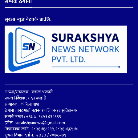
सम्पर्क ठेगाना
सुरक्षा न्युज नेटवर्क प्रा.लि.
अध्यक्ष/संचालक : कमला भण्डारी
प्रवन्ध निर्देशक : मदन भण्डारी
सम्पादक : कोपिला थापा
ठेगाना : काठमाडौं महानगरपालिका-३२ सुविधानगर
सम्पर्क नम्बर : +९७७–९८५१४१८९९९
इमेल :
surakshyanews@gmail.com
विज्ञापनका लागि : ९८५१४१८९९९, ९८५१०६६५४०
सूचना विभाग दर्ता नं. : २७३७ / २०७८–७९