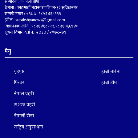
सम्पादक : कोपिला थापा
ठेगाना : काठमाडौं महानगरपालिका-३२ सुविधानगर
सम्पर्क नम्बर : +९७७–९८५१४१८९९९
इमेल :
surakshyanews@gmail.com
विज्ञापनका लागि : ९८५१४१८९९९, ९८५१०६६५४०
सूचना विभाग दर्ता नं. : २७३७ / २०७८–७९
मेनु
गृहपृष्ठ
हाम्रो बारेमा
फिचर
हाम्रो टीम
नेपाल प्रहरी
सशस्त्र प्रहरी
नेपाली सेना
राष्ट्रिय अनुसन्धान