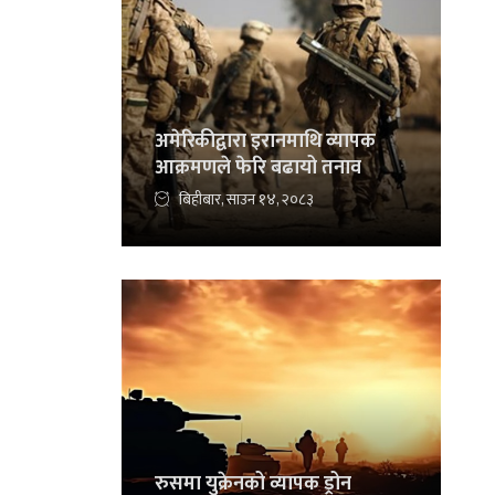
अमेरिकीद्वारा इरानमाथि व्यापक
आक्रमणले फेरि बढायो तनाव
बिहीबार, साउन १४, २०८३
रुसमा युक्रेनको व्यापक ड्रोन