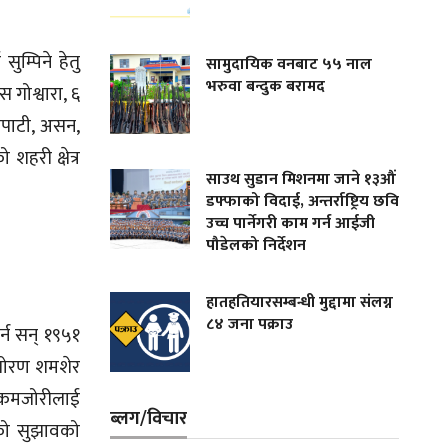
ुम्पिने हेतु
सामुदायिक वनबाट ५५ नाल
भरुवा बन्दुक बरामद
 गोश्वारा, ६
रपाटी, असन,
हरी क्षेत्र
साउथ सुडान मिशनमा जाने १३औं
डफ्फाको विदाई, अन्तर्राष्ट्रिय छवि
उच्च पार्नेगरी काम गर्न आईजी
पौडेलको निर्देशन
हातहतियारसम्बन्धी मुद्दामा संलग्न
८४ जना पक्राउ
्न सन् १९५१
। तोरण शमशेर
ान कमजोरीलाई
ब्लग/विचार
सको सुझावको