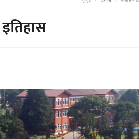
गृहपृष्ठ
इतिहास
यस्तो छ नेपा
ो इतिहास