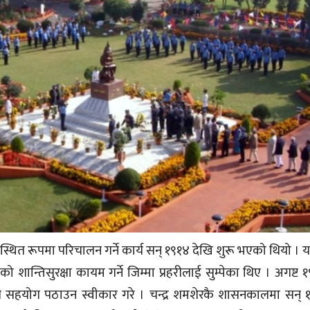
यवस्थित रूपमा परिचालन गर्ने कार्य सन् १९१४ देखि शुरू भएको थियो । यस
ान्तिसुरक्षा कायम गर्ने जिम्मा प्रहरीलाई सुम्पेका थिए । अगष्ट १९
ै सहयोग पठाउन स्वीकार गरे । चन्द्र शमशेरकै शासनकालमा सन् 