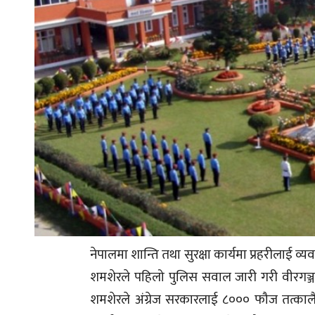
नेपालमा शान्ति तथा सुरक्षा कार्यमा प्रहरीलाई व्
शमशेरले पहिलो पुलिस सवाल जारी गरी वीरगञ्जको श
शमशेरले अंग्रेज सरकारलाई ८००० फौज तत्काल