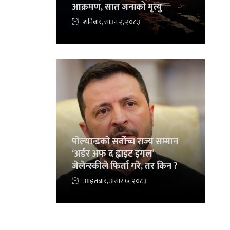
आक्रमण, सात जनाको मृत्यु
शनिबार, साउन २, २०८३
पोल्यान्डको सर्वोच्च राज्य सम्मान
‘अर्डर अफ द ह्वाइट इगल’
जेलेन्स्कीले फिर्ता गरे, तर किन ?
आइतबार, असार ७, २०८३