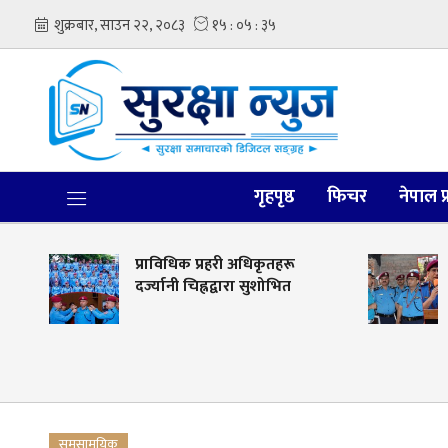
गृहपृष्ठ
फिचर
नेपाल प
प्राविधिक प्रहरी अधिकृतहरू
क
दर्ज्यानी चिह्नद्वारा सुशोभित
समसामयिक