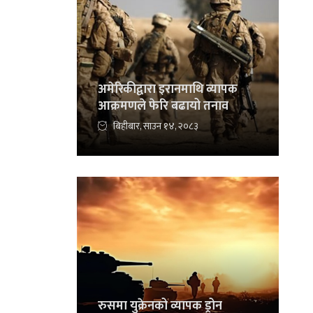
अमेरिकीद्वारा इरानमाथि व्यापक
आक्रमणले फेरि बढायो तनाव
बिहीबार, साउन १४, २०८३
रुसमा युक्रेनको व्यापक ड्रोन