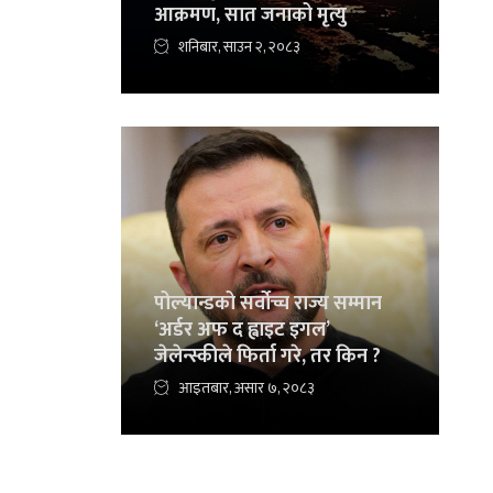
आक्रमण, सात जनाको मृत्यु
शनिबार, साउन २, २०८३
पोल्यान्डको सर्वोच्च राज्य सम्मान
‘अर्डर अफ द ह्वाइट इगल’
जेलेन्स्कीले फिर्ता गरे, तर किन ?
आइतबार, असार ७, २०८३