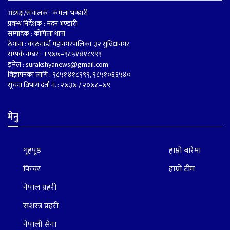
अध्यक्ष/संचालक : कमला भण्डारी
प्रवन्ध निर्देशक : मदन भण्डारी
सम्पादक : कोपिला थापा
ठेगाना : काठमाडौं महानगरपालिका-३२ सुविधानगर
सम्पर्क नम्बर : +९७७–९८५१४१८९९९
इमेल :
surakshyanews@gmail.com
विज्ञापनका लागि : ९८५१४१८९९९, ९८५१०६६५४०
सूचना विभाग दर्ता नं. : २७३७ / २०७८–७९
मेनु
गृहपृष्ठ
हाम्रो बारेमा
फिचर
हाम्रो टीम
नेपाल प्रहरी
सशस्त्र प्रहरी
नेपाली सेना