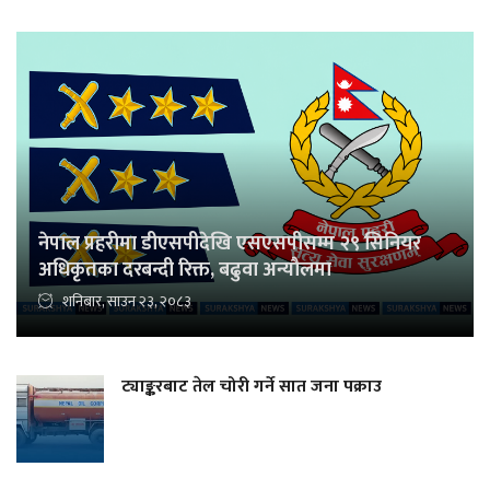
नेपाल प्रहरीमा डीएसपीदेखि एसएसपीसम्म २९ सिनियर
अधिकृतका दरबन्दी रिक्त, बढुवा अन्यौलमा
शनिबार, साउन २३, २०८३
ट्याङ्करबाट तेल चोरी गर्ने सात जना पक्राउ