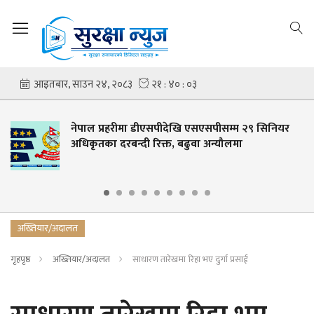
नेपाल प्रहरीमा डीएसपीदेखि एसएसपीसम्म २९ सिनियर
अधिकृतका दरबन्दी रिक्त, बढुवा अन्यौलमा
अख्तियार/अदालत
गृहपृष्ठ
अख्तियार/अदालत
साधारण तारेखमा रिहा भए दुर्गा प्रसाईं