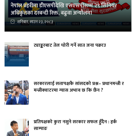
नेपाल प्रहरीमा डीएसपीदेखि एसएसपीसम्म २९ सिनियर
अधिकृतका दरबन्दी रिक्त, बढुवा अन्यौलमा
शनिबार, साउन २३, २०८३
ट्याङ्करबाट तेल चोरी गर्ने सात जना पक्राउ
सरकारलाई सत्तापक्षकै सांसदको प्रश्न– प्रधानमन्त्री र
मन्त्रीक्वाटरमा ग्यास अभाव छ कि छैन ?
प्रतिपक्षको कुरा नसुने सरकार सफल हुँदैन : हर्क
साम्पाङ