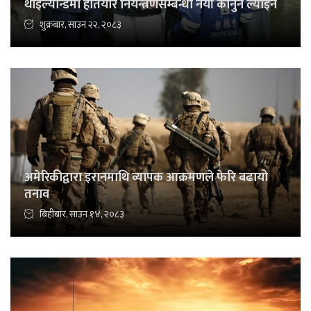
थाइल्यान्डमा हतियार नियन्त्रणसम्बन्धी नयाँ कानुन ल्याइने
शुक्रबार, साउन २२, २०८३
अमेरिकीद्वारा इरानमाथि व्यापक आक्रमणले फेरि बढायो
तनाव
बिहीबार, साउन १४, २०८३