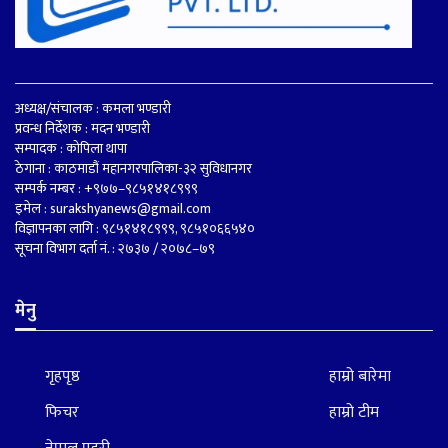
अध्यक्ष/संचालक : कमला भण्डारी
प्रवन्ध निर्देशक : मदन भण्डारी
सम्पादक : कोपिला थापा
ठेगाना : काठमाडौं महानगरपालिका-३२ सुविधानगर
सम्पर्क नम्बर : +९७७–९८५१४१८९९९
इमेल :
surakshyanews@gmail.com
विज्ञापनका लागि : ९८५१४१८९९९, ९८५१०६६५४०
सूचना विभाग दर्ता नं. : २७३७ / २०७८–७९
मेनु
गृहपृष्ठ
हाम्रो बारेमा
फिचर
हाम्रो टीम