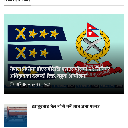
नेपाल प्रहरीमा डीएसपीदेखि एसएसपीसम्म २९ सिनियर
अधिकृतका दरबन्दी रिक्त, बढुवा अन्यौलमा
शनिबार, साउन २३, २०८३
ट्याङ्करबाट तेल चोरी गर्ने सात जना पक्राउ