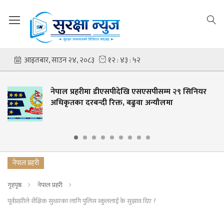
मा डीएसपीदेखि एसएसपीसम्म २९ सिनियर
ट्याङ्करबाट ते
न्दी रिक्त, बढुवा अन्यौलमा
नेपाल प्रहरी
गृहपृष्ठ
नेपाल प्रहरी
पूर्वप्रहरीले शैक्षिक सुधारका लागि पुलिस स्कुललाई के सुझाव दिए ?