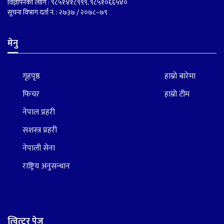
विज्ञापनका लागि : ९८५१४१८९९९, ९८५१०६६५४०
सूचना विभाग दर्ता नं. : २७३७ / २०७८–७९
मेनु
गृहपृष्ठ
हाम्रो बारेमा
फिचर
हाम्रो टीम
नेपाल प्रहरी
सशस्त्र प्रहरी
नेपाली सेना
राष्ट्रिय अनुसन्धान
त्वित्टर पेज