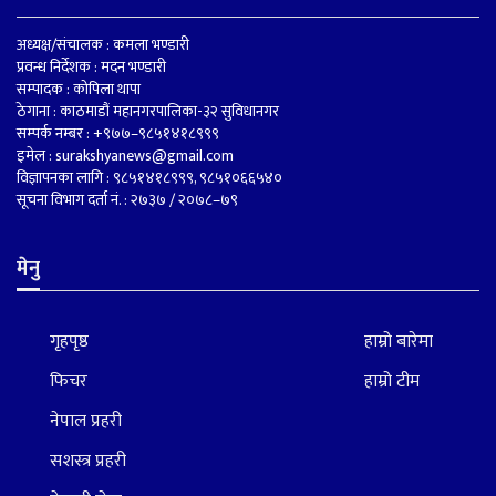
अध्यक्ष/संचालक : कमला भण्डारी
प्रवन्ध निर्देशक : मदन भण्डारी
सम्पादक : कोपिला थापा
ठेगाना : काठमाडौं महानगरपालिका-३२ सुविधानगर
सम्पर्क नम्बर : +९७७–९८५१४१८९९९
इमेल :
surakshyanews@gmail.com
विज्ञापनका लागि : ९८५१४१८९९९, ९८५१०६६५४०
सूचना विभाग दर्ता नं. : २७३७ / २०७८–७९
मेनु
गृहपृष्ठ
हाम्रो बारेमा
फिचर
हाम्रो टीम
नेपाल प्रहरी
सशस्त्र प्रहरी