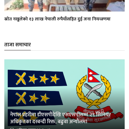
स्रोत नखुलेको १३ लाख नेपाली रुपैयाँसहित दुई जना नियन्त्रणमा
ताजा समाचार
नेपाल प्रहरीमा डीएसपीदेखि एसएसपीसम्म २९ सिनियर
अधिकृतका दरबन्दी रिक्त, बढुवा अन्यौलमा