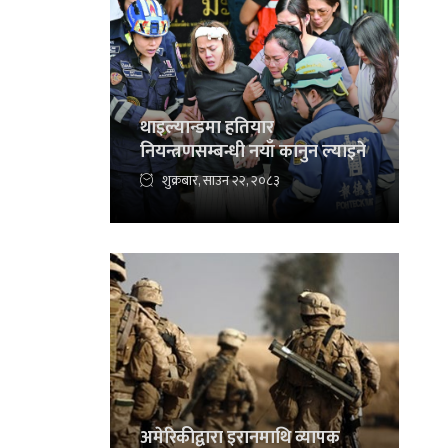
थाइल्यान्डमा हतियार
नियन्त्रणसम्बन्धी नयाँ कानुन ल्याइने
शुक्रबार, साउन २२, २०८३
अमेरिकीद्वारा इरानमाथि व्यापक