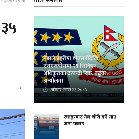
ताजा समाचार
सङ्ख्या ३५ पुग्यो
 ३५
नेपाल प्रहरीमा डीएसपीदेखि
एसएसपीसम्म २९ सिनियर
अधिकृतका दरबन्दी रिक्त, बढुवा
अन्यौलमा
5
शनिबार, साउन २३, २०८३
ट्याङ्करबाट तेल चोरी गर्ने सात
जना पक्राउ