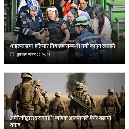
थाइल्यान्डमा हतियार नियन्त्रणसम्बन्धी नयाँ कानुन ल्याइने
शुक्रबार, साउन २२, २०८३
अमेरिकीद्वारा इरानमाथि व्यापक आक्रमणले फेरि बढायो
तनाव