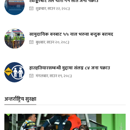
ट्याङ्करबाट तेल चोरी गर्ने सात जना पक्राउ
शुक्रबार, साउन २२, २०८३
सामुदायिक वनबाट ५५ नाल भरुवा बन्दुक बरामद
बुधबार, साउन २०, २०८३
हातहतियारसम्बन्धी मुद्दामा संलग्न ८४ जना पक्राउ
मंगलबार, साउन १९, २०८३
अन्तर्राष्ट्रिय सुरक्षा