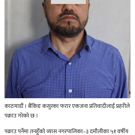
काठमाडौं । बैंकिङ कसुरका फरार एकजना प्रतिवादीलाई प्रहरीले
पक्राउ गरेको छ ।
पक्राउ पर्नेमा तनहुँको व्यास नगरपालिका–३ दमौलीका ५१ वर्षीय