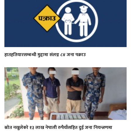
हातहतियारसम्बन्धी मुद्दामा संलग्न ८४ जना पक्राउ
स्रोत नखुलेको १३ लाख नेपाली रुपैयाँसहित दुई जना नियन्त्रणमा