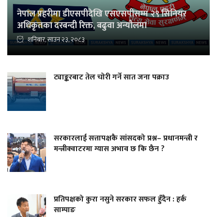
नेपाल प्रहरीमा डीएसपीदेखि एसएसपीसम्म २९ सिनियर
अधिकृतका दरबन्दी रिक्त, बढुवा अन्यौलमा
शनिबार, साउन २३, २०८३
ट्याङ्करबाट तेल चोरी गर्ने सात जना पक्राउ
सरकारलाई सत्तापक्षकै सांसदको प्रश्न– प्रधानमन्त्री र
मन्त्रीक्वाटरमा ग्यास अभाव छ कि छैन ?
प्रतिपक्षको कुरा नसुने सरकार सफल हुँदैन : हर्क
साम्पाङ