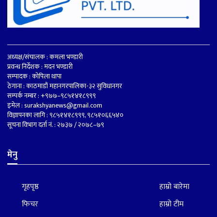
अध्यक्ष/संचालक : कमला भण्डारी
प्रवन्ध निर्देशक : मदन भण्डारी
सम्पादक : कोपिला थापा
ठेगाना : काठमाडौं महानगरपालिका-३२ सुविधानगर
सम्पर्क नम्बर : +९७७–९८५१४१८९९९
इमेल :
surakshyanews@gmail.com
विज्ञापनका लागि : ९८५१४१८९९९, ९८५१०६६५४०
सूचना विभाग दर्ता नं. : २७३७ / २०७८–७९
मेनु
गृहपृष्ठ
हाम्रो बारेमा
फिचर
हाम्रो टीम