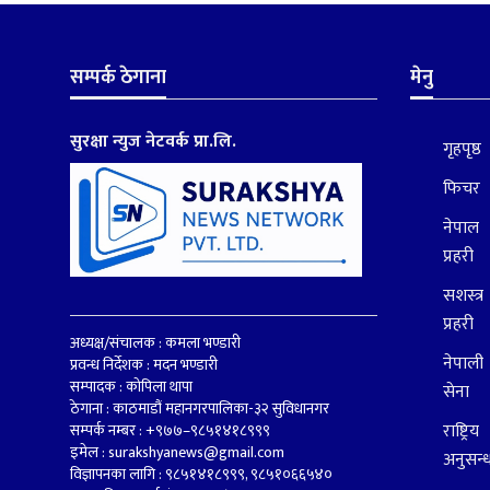
सम्पर्क ठेगाना
मेनु
सुरक्षा न्युज नेटवर्क प्रा.लि.
गृहपृष्ठ
फिचर
नेपाल
प्रहरी
सशस्त्र
प्रहरी
अध्यक्ष/संचालक : कमला भण्डारी
नेपाली
प्रवन्ध निर्देशक : मदन भण्डारी
सम्पादक : कोपिला थापा
सेना
ठेगाना : काठमाडौं महानगरपालिका-३२ सुविधानगर
राष्ट्रिय
सम्पर्क नम्बर : +९७७–९८५१४१८९९९
इमेल :
surakshyanews@gmail.com
अनुसन्
विज्ञापनका लागि : ९८५१४१८९९९, ९८५१०६६५४०