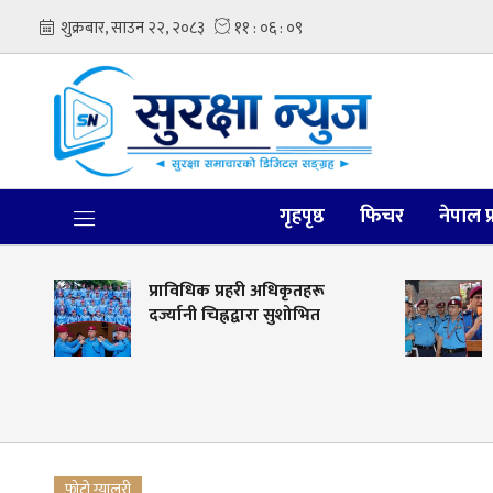
गृहपृष्ठ
फिचर
नेपाल प
न
प्राविधिक प्रहरी अधिकृतहरू
दर्ज्यानी चिह्नद्वारा सुशोभित
फोटो ग्यालरी