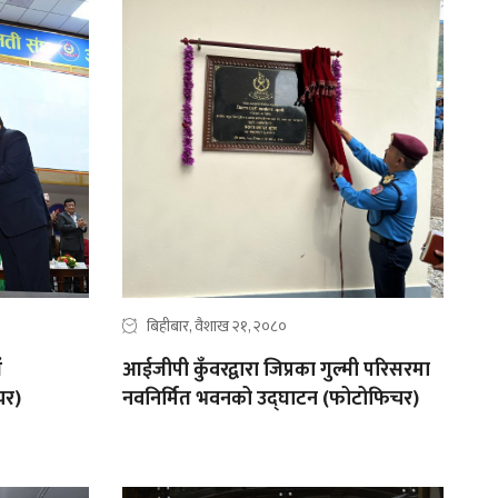
बिहीबार, वैशाख २१, २०८०
ं
आईजीपी कुँवरद्वारा जिप्रका गुल्मी परिसरमा
चर)
नवनिर्मित भवनको उद्‍घाटन (फोटोफिचर)