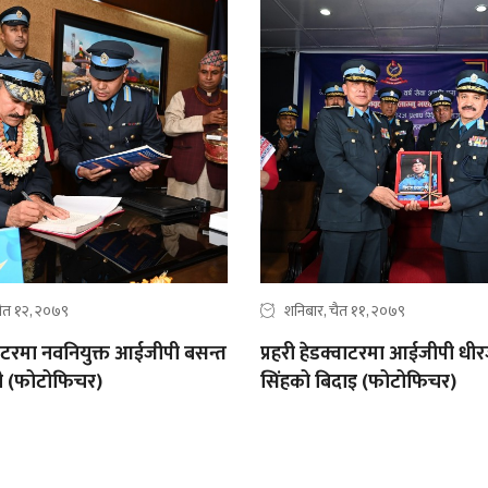
ैत १२, २०७९
शनिबार, चैत ११, २०७९
्वाटरमा नवनियुक्त आईजीपी बसन्त
प्रहरी हेडक्वाटरमा आईजीपी धीर
ट्री (फोटोफिचर)
सिंहको बिदाइ (फोटोफिचर)