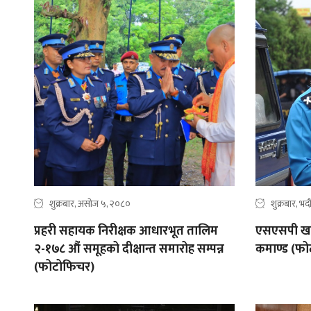
शुक्रबार, असोज ५, २०८०
शुक्रबार, भ
प्रहरी सहायक निरीक्षक आधारभूत तालिम
एसएसपी खत्र
२-१७८ औं समूहको दीक्षान्त समारोह सम्पन्न
कमाण्ड (फो
(फोटोफिचर)