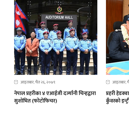
आइतबार, चैत २६, २०७९
आइतबार, च
नेपाल प्रहरीका ४ एआईजी दर्ज्यानी चिन्हद्वारा
प्रहरी हेडक
सुशोभित (फोटोफिचर)
कुँवरको इन्