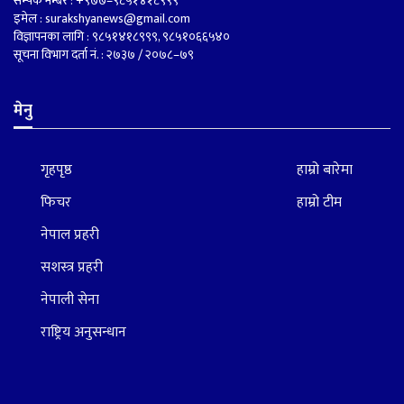
सम्पर्क नम्बर : +९७७–९८५१४१८९९९
इमेल :
surakshyanews@gmail.com
विज्ञापनका लागि : ९८५१४१८९९९, ९८५१०६६५४०
सूचना विभाग दर्ता नं. : २७३७ / २०७८–७९
मेनु
गृहपृष्ठ
हाम्रो बारेमा
फिचर
हाम्रो टीम
नेपाल प्रहरी
सशस्त्र प्रहरी
नेपाली सेना
राष्ट्रिय अनुसन्धान