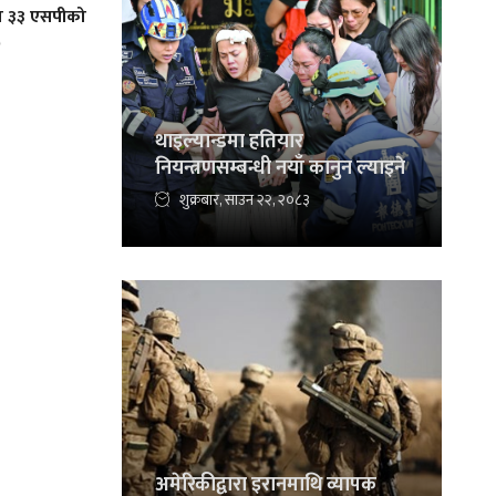
लका ३३ एसपीको
)
थाइल्यान्डमा हतियार
नियन्त्रणसम्बन्धी नयाँ कानुन ल्याइने
शुक्रबार, साउन २२, २०८३
अमेरिकीद्वारा इरानमाथि व्यापक