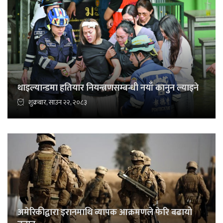
थाइल्यान्डमा हतियार नियन्त्रणसम्बन्धी नयाँ कानुन ल्याइने
शुक्रबार, साउन २२, २०८३
अमेरिकीद्वारा इरानमाथि व्यापक आक्रमणले फेरि बढायो