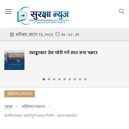
्याङ्करबाट तेल चोरी गर्ने सात जना पक्राउ
स
म
अख्तियार/अदालत
गृहपृष्ठ
अख्तियार/अदालत
मेलमिलापबाट शान्तिपूर्ण समाज निर्माण : प्रधानन्यायाधीश